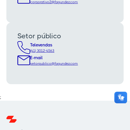
corporativo2@fagundez.com
Setor público
Televendas
(41) 3012-4563
E-mail
setorpublico@fagundez.com
;