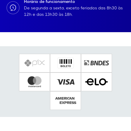
Horário de funcionamento
De segunda a sexta, exceto feriados das 8h30 às
12h e das 13h30 às 18h.