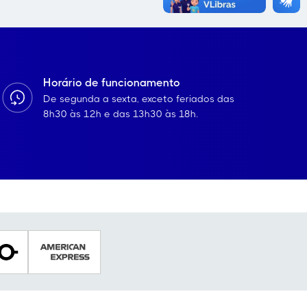
Horário de funcionamento
De segunda a sexta, exceto feriados das
8h30 às 12h e das 13h30 às 18h.