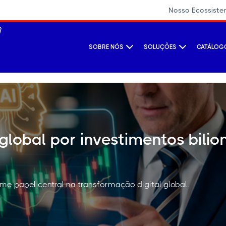
Nosso Ecossist
SOBRE NÓS
SOLUÇÕES
CATÁLOGO
global por investimentos bilio
sume papel central na transformação digital global.