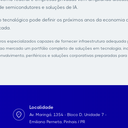
de semicondutores e soluções de IA.
 tecnológico pode definir os próximos anos da economia dig
cada.
os especializados capazes de fornecer infraestrutura adequada p
 mercado um portfólio completo de soluções em tecnologia, inc
esenvolvimento, periféricos e soluções corporativas preparadas pa
Localidade
Av. Maringá, 1354 - Bloco D, Unidade 7 -
Emiliano Perneta, Pinhais / PR