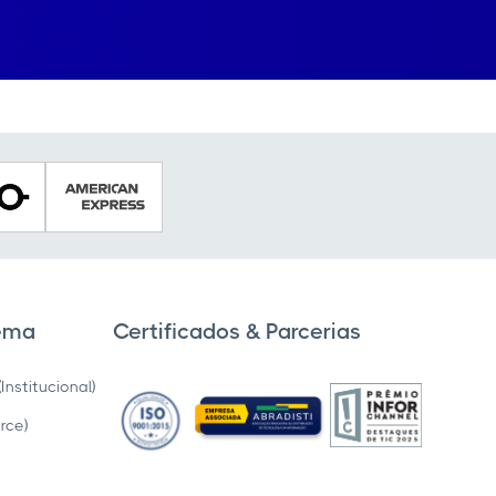
tema
Certificados & Parcerias
nstitucional)
rce)